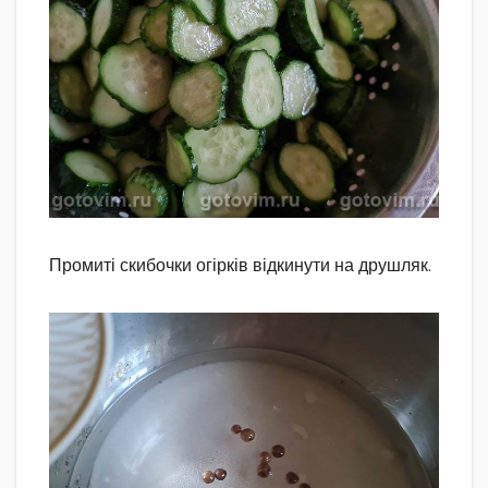
Промиті скибочки огірків відкинути на друшляк.