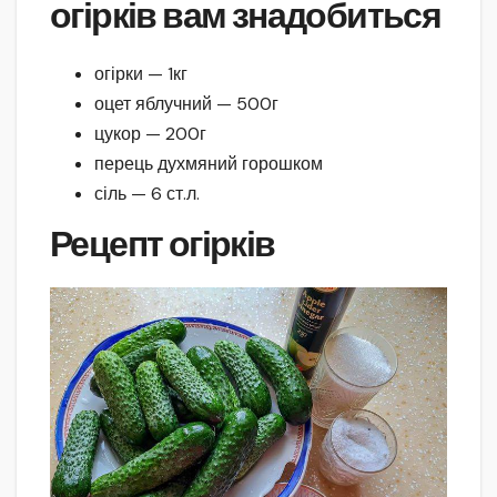
огірків вам знадобиться
огірки — 1кг
оцет яблучний — 500г
цукор — 200г
перець духмяний горошком
сіль — 6 ст.л.
Рецепт огірків