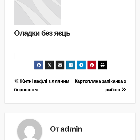
Оладки без яєць
Навигация
Житні вафлі з лляним
Картопляна запіканка з
борошном
рибою
по
записям
От
admin