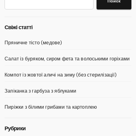
Поиск
Свіжі статті
Пряничне тісто (медове)
Салат із буряком, сиром фета та волоськими горіхами
Компот із жовтої аличі на зиму (без стерилізації)
Запіканка з гарбуза з яблуками
Пиріжки з білими грибами та картоплею
Рубрики