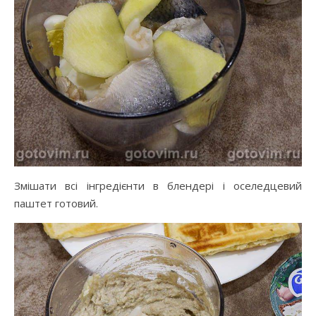
Змішати всі інгредієнти в блендері і оселедцевий
паштет готовий.