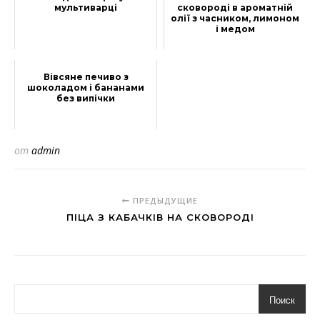
мультиварці
сковороді в ароматній
олії з часником, лимоном
і медом
Вівсяне печиво з
шоколадом і бананами
без випічки
от
admin
ПРЕДЫДУЩИЕ
ПІЦА З КАБАЧКІВ НА СКОВОРОДІ
Поиск