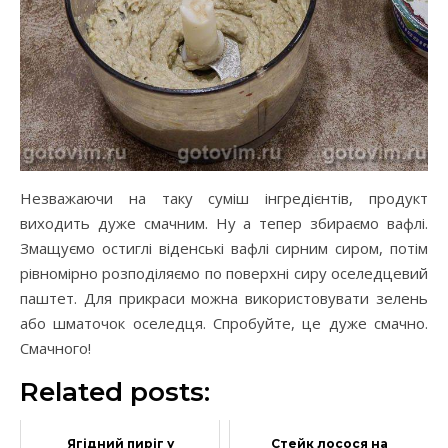
Незважаючи на таку суміш інгредієнтів, продукт
виходить дуже смачним. Ну а тепер збираємо вафлі.
Змащуємо остиглі віденські вафлі сирним сиром, потім
рівномірно розподіляємо по поверхні сиру оселедцевий
паштет. Для прикраси можна використовувати зелень
або шматочок оселедця. Спробуйте, це дуже смачно.
Смачного!
Related posts:
Ягідний пиріг у
Стейк лосося на