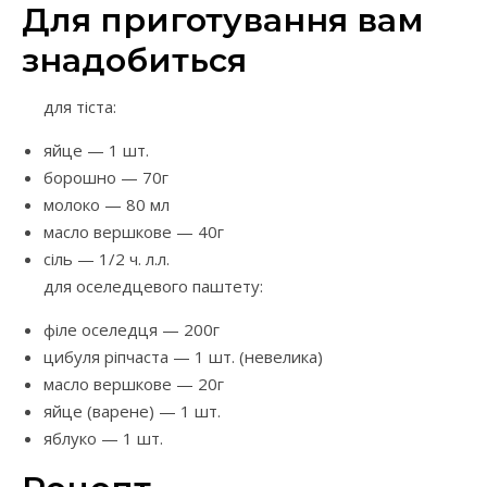
Для приготування вам
знадобиться
для тіста:
яйце — 1 шт.
борошно — 70г
молоко — 80 мл
масло вершкове — 40г
сіль — 1/2 ч. л.л.
для оселедцевого паштету:
філе оселедця — 200г
цибуля ріпчаста — 1 шт. (невелика)
масло вершкове — 20г
яйце (варене) — 1 шт.
яблуко — 1 шт.