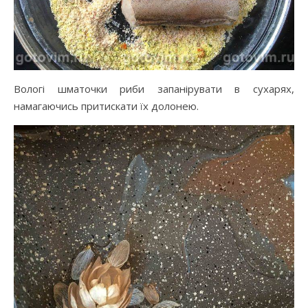
Вологі шматочки риби запанірувати в сухарях,
намагаючись притискати їх долонею.