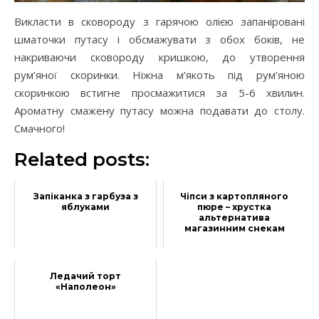
Викласти в сковороду з гарячою олією запаніровані
шматочки путасу і обсмажувати з обох боків, не
накриваючи сковороду кришкою, до утворення
рум’яної скоринки. Ніжна м’якоть під рум’яною
скоринкою встигне просмажитися за 5-6 хвилин.
Ароматну смажену путасу можна подавати до столу.
Смачного!
Related posts:
Запіканка з гарбуза з
Чіпси з картопляного
яблуками
пюре – хрустка
альтернатива
магазинним снекам
Ледачий торт
«Наполеон»