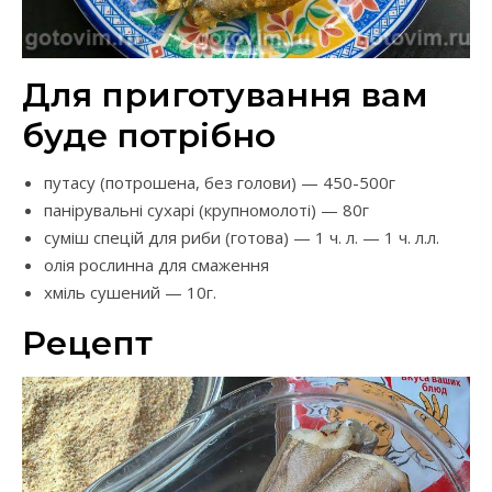
Для приготування вам
буде потрібно
путасу (потрошена, без голови) — 450-500г
панірувальні сухарі (крупномолоті) — 80г
суміш спецій для риби (готова) — 1 ч. л. — 1 ч. л.л.
олія рослинна для смаження
хміль сушений — 10г.
Рецепт