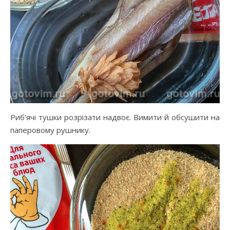
Риб’ячі тушки розрізати надвоє. Вимити й обсушити на
паперовому рушнику.