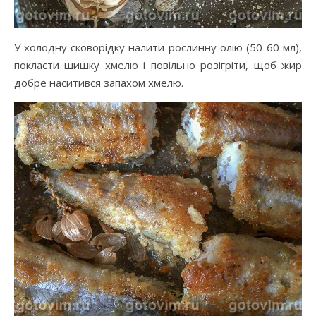
У холодну сковорідку налити рослинну олію (50-60 мл),
покласти шишку хмелю і повільно розігріти, щоб жир
добре наситився запахом хмелю.