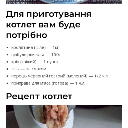
Для приготування
котлет вам буде
потрібно
кролятина (філе) — 1кг
цибуля ріпчаста — 150г
кріп (свіжий) — 1 пучок
сіль — за смаком
перець червоний гострий (мелений) — 1/2 ч.л.
приправа для м’яса (готова) — 1 ч.л.
Рецепт котлет