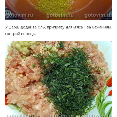
У фарш додайте сіль, приправу для м’яса і, за бажанням,
гострий перець.