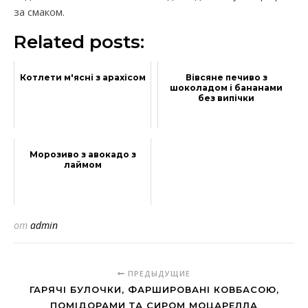
за смаком.
Related posts:
Котлети м'ясні з арахісом
Вівсяне печиво з
шоколадом і бананами
без випічки
Морозиво з авокадо з
лаймом
от
admin
ПРЕДЫДУЩИЕ
ГАРЯЧІ БУЛОЧКИ, ФАРШИРОВАНІ КОВБАСОЮ,
ПОМІДОРАМИ ТА СИРОМ МОЦАРЕЛЛА