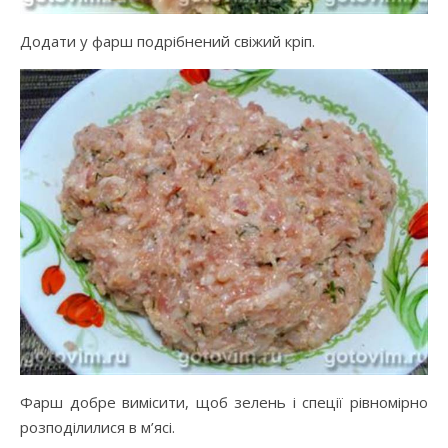
Додати у фарш подрібнений свіжий кріп.
Фарш добре вимісити, щоб зелень і спеції рівномірно
розподілилися в м’ясі.