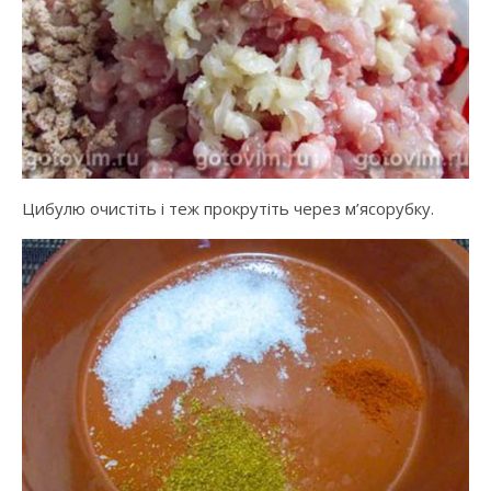
Цибулю очистіть і теж прокрутіть через м’ясорубку.