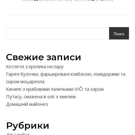
Поиск
Свежие записи
Котлети з кролика на пару
Гарячі булочки, фаршировані ковбасою, помідорами та
сиром моцарелла
Канапе з крабовими паличками VIČI та сиром
Путасу, смажена в олії з хмелем
Домашній майонез
Рубрики
Дім і побут