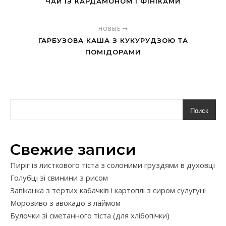
ЧАЙ ІЗ КАРДАМОНОМ І ФІНІКАМИ
НОВЫЕ
ГАРБУЗОВА КАША З КУКУРУДЗОЮ ТА
ПОМІДОРАМИ
Поиск
Свежие записи
Пиріг із листкового тіста з солоними груздями в духовці
Голубці зі свинини з рисом
Запіканка з тертих кабачків і картоплі з сиром сулугуні
Морозиво з авокадо з лаймом
Булочки зі сметанного тіста (для хлібопічки)