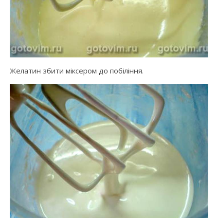
Желатин збити міксером до побіління.