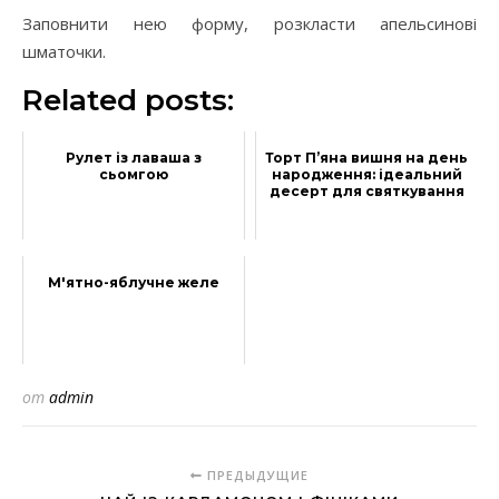
Заповнити нею форму, розкласти апельсинові
шматочки.
Related posts:
Рулет із лаваша з
Торт П’яна вишня на день
сьомгою
народження: ідеальний
десерт для святкування
М'ятно-яблучне желе
от
admin
ПРЕДЫДУЩИЕ