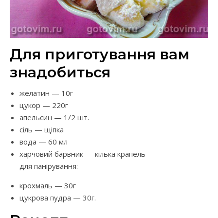
Для приготування вам
знадобиться
желатин — 10г
цукор — 220г
апельсин — 1/2 шт.
сіль — щіпка
вода — 60 мл
харчовий барвник — кілька крапель
для панірування:
крохмаль — 30г
цукрова пудра — 30г.