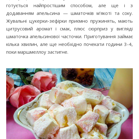
готується найпростішим способом, але ще і з
додаванням апельсина — шматочків м’якоті та соку.
Жувальні цукерки-зефірки приємно пружинять, мають
цитрусовий аромат і смак, плюс сюрприз у вигляді
шматочка апельсинової часточки. Приготування займає
кілька хвилин, але ще необхідно почекати години 3-4,
поки маршмеллоу застигне.