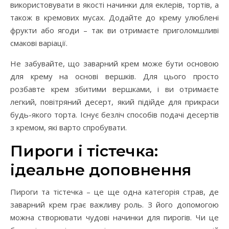
використовувати в якості начинки для еклерів, тортів, а
також в кремових мусах. Додайте до крему улюблені
фрукти або ягоди – так ви отримаєте приголомшливі
смакові варіації.
Не забувайте, що заварний крем може бути основою
для крему на основі вершків. Для цього просто
розбавте крем збитими вершками, і ви отримаєте
легкий, повітряний десерт, який підійде для прикраси
будь-якого торта. Існує безліч способів подачі десертів
з кремом, які варто спробувати.
Пироги і тістечка:
ідеальне доповнення
Пироги та тістечка – це ще одна категорія страв, де
заварний крем грає важливу роль. З його допомогою
можна створювати чудові начинки для пирогів. Чи це