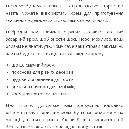
Це може бути як штоллен, так і різні святкові торти. Ви
навіть можете використати крем для приготування
класичних українських страв, таких як налисники.
Набридли вам звичайні страви? Додайте до них
заварний крем, щоб внести щось нове. Можливо, ваші
близькі не знатимуть, чому саме ваші страви так смачні,
але ви будете знати, що це все завдяки крему.
що це смачний крем;
як основа для різних десертів;
чудове доповнення до тортів;
ідеальна начинка для пиріжків;
крем для прикраси випічки;
Цей список допоможе вам зрозуміти, наскільки
різноманітним і корисним може бути заварний крем на
молоці у ваших стравах. Як ви бачите, можливостей
безліч, і все залежить лише від вашої фантазії.