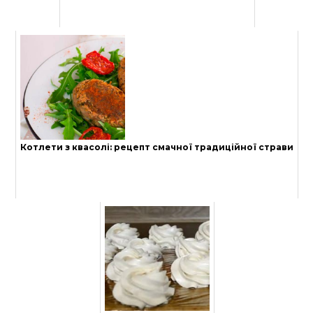
Котлети з квасолі: рецепт смачної традиційної страви