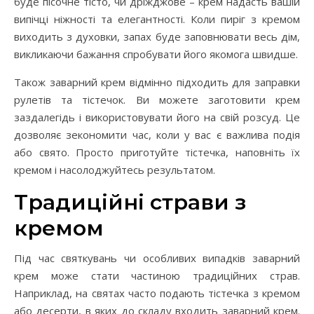
буде пісочне тісто, чи дріжджове – крем надасть вашій
випічці ніжності та елегантності. Коли пиріг з кремом
виходить з духовки, запах буде заповнювати весь дім,
викликаючи бажання спробувати його якомога швидше.
Також заварний крем відмінно підходить для заправки
рулетів та тістечок. Ви можете заготовити крем
заздалегідь і використовувати його на свій розсуд. Це
дозволяє зекономити час, коли у вас є важлива подія
або свято. Просто приготуйте тістечка, наповніть їх
кремом і насолоджуйтесь результатом.
Традиційні страви з
кремом
Під час святкувань чи особливих випадків заварний
крем може стати частиною традиційних страв.
Наприклад, на святах часто подають тістечка з кремом
або десерти, в яких до складу входить заварний крем.