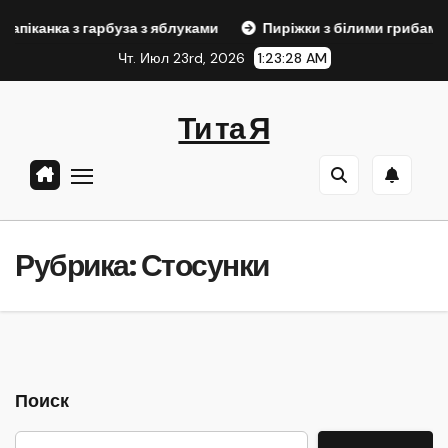
Перейти
Запіканка з гарбуза з яблуками
Пиріжки з білими грибами 
к
Чт. Июл 23rd, 2026
1:23:28 AM
содержанию
Ти та Я
Рубрика:
Стосунки
Поиск