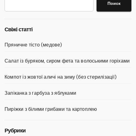
Поиск
Свіжі статті
Пряничне тісто (медове)
Салат із буряком, сиром фета та волоськими горіхами
Компот із жовтої аличі на зиму (без стерилізації)
Запіканка з гарбуза з яблуками
Пиріжки з білими грибами та картоплею
Рубрики