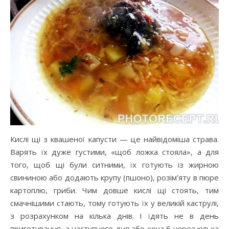
Кислі щі з квашеної капусти — це найвідоміша страва.
Варять їх дуже густими, «щоб ложка стояла», а для
того, щоб щі були ситними, їх готують із жирною
свининою або додають крупу (пшоно), розім’яту в пюре
картоплю, гриби. Чим довше кислі щі стоять, тим
смачнішими стають, тому готують їх у великій каструлі,
з розрахунком на кілька днів. І їдять не в день
приготування, а наступного дня або хоча б через кілька