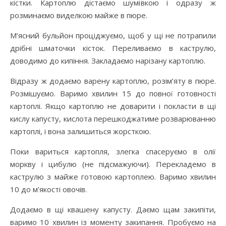
кістки. Картоплю дістаємо шумівкою і одразу ж
розминаємо виделкою майже в пюре.
М’ясний бульйон проціджуємо, щоб у щі не потрапили
дрібні шматочки кісток. Переливаємо в каструлю,
доводимо до кипіння. Закладаємо нарізану картоплю.
Відразу ж додаємо варену картоплю, розім’яту в пюре.
Розмішуємо. Варимо хвилин 15 до повної готовності
картоплі. Якщо картоплю не доварити і покласти в щі
кислу капусту, кислота перешкоджатиме розварюванню
картоплі, і вона залишиться жорсткою.
Поки вариться картопля, злегка спасеруємо в олії
моркву і цибулю (не підсмажуючи). Перекладемо в
каструлю з майже готовою картоплею. Варимо хвилин
10 до м’якості овочів.
Додаємо в щі квашену капусту. Даємо щам закипіти,
варимо 10 хвилин із моменту закипання. Пробуємо на