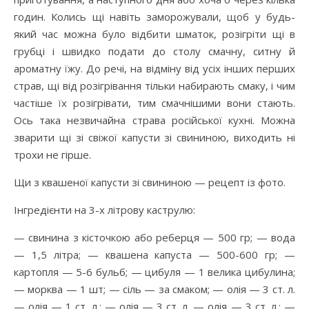
годин. Колись щі навіть заморожували, щоб у будь-
який час можна було відбити шматок, розігріти щі в
грубці і швидко подати до столу смачну, ситну й
ароматну їжу. До речі, на відміну від усіх інших перших
страв, щі від розігрівання тільки набирають смаку, і чим
частіше їх розігрівати, тим смачнішими вони стають.
Ось така незвичайна страва російської кухні. Можна
зварити щі зі свіжої капусти зі свининою, виходить ні
трохи не гірше.
Щи з квашеної капусти зі свининою — рецепт із фото.
Інгредієнти на 3-х літрову каструлю:
— свинина з кісточкою або реберця — 500 гр; — вода
— 1,5 літра; — квашена капуста — 500-600 гр; —
картопля — 5-6 бульб; — цибуля — 1 велика цибулина;
— морква — 1 шт; — сіль — за смаком; — олія — 3 ст. л.
— олія — 1 ст. л.; — олія — 3 ст. л. — олія — 3 ст. л.; —