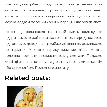
сіль. Якщо потрібно — підсолюємо, а якщо не вистачає
кислоти, то вливаємо трохи розсолу від квашеної
капусти. За бажання наприкінці приготування в щі
можна додати мелений чорний перець і лавровий лист.
Готові щі залишаємо на теплій плиті, кришку не
відкриваємо, нехай вони настоюються. Перед подачею
підігріваємо, доводячи щі майже до кипіння, розливаємо
по тарілках. У кожну тарілку кладемо м’ясо, можна
зеленню посипати і покласти ложку сметани. Подаємо
кислі щі з квашеної капусти до столу гарячими, з житнім
або сірим хлібом. Приємного апетиту!
Related posts: