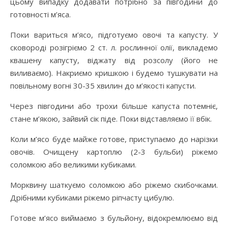
цьому випадку додавати потрібно за півгодини до
готовності м’яса.
Поки вариться м’ясо, підготуємо овочі та капусту. У
сковороді розігріємо 2 ст. л. рослинної олії, викладемо
квашену капусту, віджату від розсолу (його не
виливаємо). Накриємо кришкою і будемо тушкувати на
повільному вогні 30-35 хвилин до м’якості капусти.
Через півгодини або трохи більше капуста потемніє,
стане м’якою, зайвий сік піде. Поки відставляємо її вбік.
Коли м’ясо буде майже готове, приступаємо до нарізки
овочів. Очищену картоплю (2-3 бульби) ріжемо
соломкою або великими кубиками.
Морквину шаткуємо соломкою або ріжемо скибочками.
Дрібними кубиками ріжемо ріпчасту цибулю.
Готове м’ясо виймаємо з бульйону, відокремлюємо від