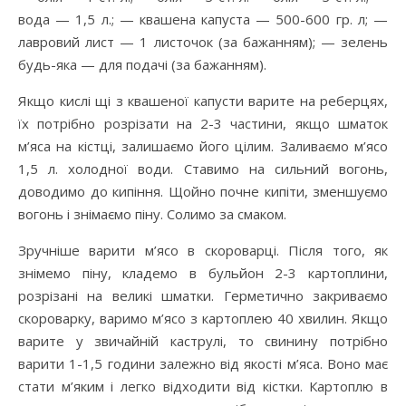
вода — 1,5 л.; — квашена капуста — 500-600 гр. л; —
лавровий лист — 1 листочок (за бажанням); — зелень
будь-яка — для подачі (за бажанням).
Якщо кислі щі з квашеної капусти варите на реберцях,
їх потрібно розрізати на 2-3 частини, якщо шматок
м’яса на кістці, залишаємо його цілим. Заливаємо м’ясо
1,5 л. холодної води. Ставимо на сильний вогонь,
доводимо до кипіння. Щойно почне кипіти, зменшуємо
вогонь і знімаємо піну. Солимо за смаком.
Зручніше варити м’ясо в скороварці. Після того, як
знімемо піну, кладемо в бульйон 2-3 картоплини,
розрізані на великі шматки. Герметично закриваємо
скороварку, варимо м’ясо з картоплею 40 хвилин. Якщо
варите у звичайній каструлі, то свинину потрібно
варити 1-1,5 години залежно від якості м’яса. Воно має
стати м’яким і легко відходити від кістки. Картоплю в